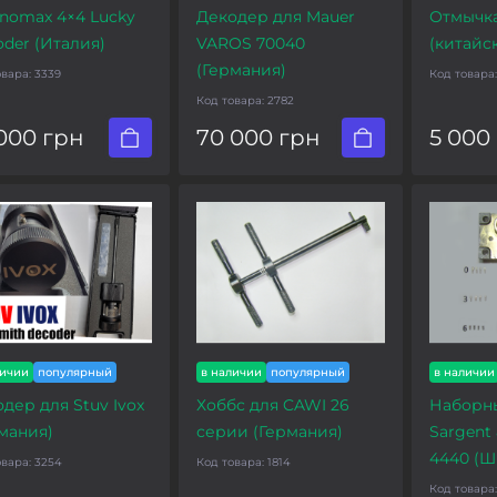
nomax 4×4 Lucky
Декодер для Mauer
Отмычка
der (Италия)
VAROS 70040
(китайс
(Германия)
овара:
3339
Код товара
Код товара:
2782
000 грн
70 000 грн
5 000
личии
популярный
в наличии
популярный
в наличии
дер для Stuv Ivox
Хоббс для CAWI 26
Наборн
мания)
серии (Германия)
Sargent 
4440 (
овара:
3254
Код товара:
1814
Код товара