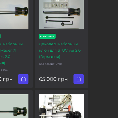
в наличии
р+наборный
Декодер+наборный
Mauer 71
ключ для STUV ver.2.0
r. 2.0
(Германия)
ия)
Код товара:
2783
:
2504
0 грн
65 000 грн