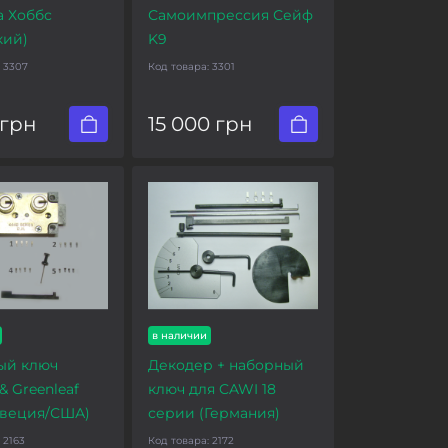
 Хоббс
Самоимпрессия Сейф
кий)
K9
:
3307
Код товара:
3301
 грн
15 000 грн
в наличии
ый ключ
Декодер + наборный
& Greenleaf
ключ для CAWI 18
Швеция/США)
серии (Германия)
:
2163
Код товара:
2172