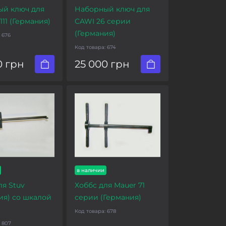
й ключ для
Наборный ключ для
111 (Германия)
CAWI 26 серии
(Германия)
:
676
Код товара:
674
0 грн
25 000 грн
в наличии
ля Stuv
Хоббс для Mauer 71
ия) со шкалой
серии (Германия)
Код товара:
678
:
807