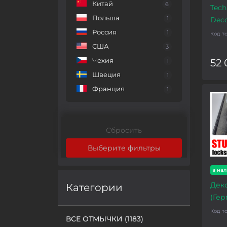
Китай
6
Tech
Польша
1
Deco
Россия
1
Код т
США
3
Чехия
52 
1
Швеция
1
Франция
1
Сбросить
Выберите фильтры
в на
Деко
Категории
(Гер
Код т
ВСЕ ОТМЫЧКИ (1183)