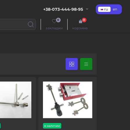
+38-073-444-98-95
ru
en
0
0
закладки
корзина
в наличии