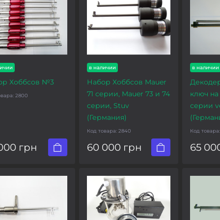
личии
в наличии
в наличии
ор Хоббсов №3
Набор Хоббсов Mauer
Декоде
71 серии, Mauer 73 и 74
ключ на 
овара:
2800
серии, Stuv
серии ve
(Германия)
(Герман
Код товара:
2840
Код товара
000 грн
60 000 грн
65 00