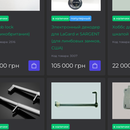
личии
в наличии
популярный
в наличии
b lock
Электронный декодер
Хоббс дл
ликобритания)
для LaGard и SARGENT
шкалой 
(для лимбовых замков,
овара:
2516
Код товара
США)
Код товара:
3007
400 грн
105 000 грн
22 00
личии
в наличии
в наличии