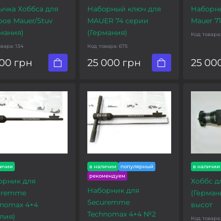
ычка Хоббса для
Наборный ключ для
Наборны
ов Mauer/Stuv
MAUER 74 серии
Mauer 71
мания)
(Германия)
Код товара
овара:
134
Код товара:
675
00 грн
25 000 грн
25 00
личии
в наличии
популярный
в наличии
рекомендуем
орник для
Хоббс д
Наборник для
uremme
(Герман
Securemme
hnomax 4+4
высот
Technomax 4+4 №2
лия)
Код товара