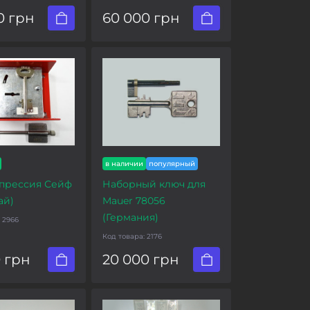
0 грн
60 000 грн
в наличии
популярный
прессия Сейф
Наборный ключ для
ай)
Mauer 78056
(Германия)
:
2966
Код товара:
2176
0 грн
20 000 грн