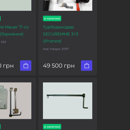
в наличии
я Mauer 71 со
Турбодекодер
(Германия)
SECUREMME 3+3
(Италия)
:
363
Код товара:
3097
0 грн
49 500 грн
в наличии