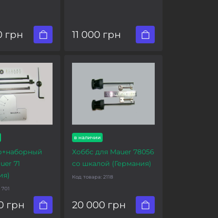
0 грн
11 000 грн
в наличии
р+наборный
Хоббс для Mauer 78056
uer 71
со шкалой (Германия)
ия)
Код товара:
2118
:
701
0 грн
20 000 грн