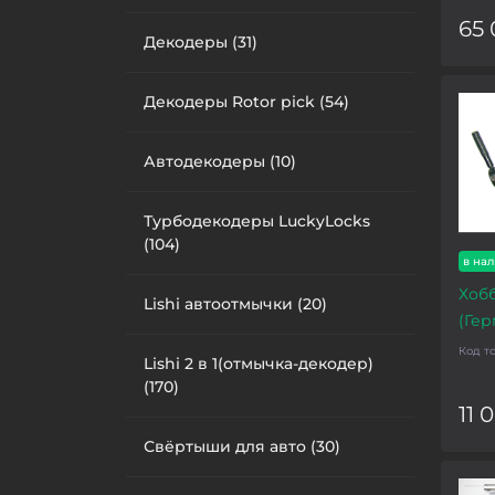
65 
Декодеры (31)
Декодеры Rotor pick (54)
Автодекодеры (10)
Турбодекодеры LuckyLocks
(104)
в на
Хобб
Lishi автоотмычки (20)
(Гер
Код т
Lishi 2 в 1(отмычка-декодер)
(170)
11 
Свёртыши для авто (30)