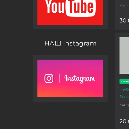
Код т
30
НАШ Instagram
в на
Наб
Stuv
Код т
20