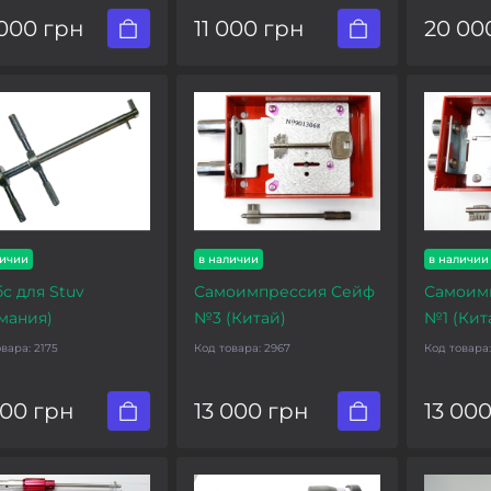
000 грн
11 000 грн
20 00
личии
в наличии
в наличии
с для Stuv
Самоимпрессия Сейф
Самоим
мания)
№3 (Китай)
№1 (Кит
овара:
2175
Код товара:
2967
Код товара
000 грн
13 000 грн
13 00