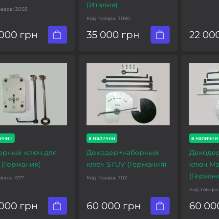
(Италия)
овара:
3068
Код товара:
3080
 000 грн
35 000 грн
22 00
личии
в наличии
в наличии
орный ключ для
Декодер+наборный
Декоде
 (Германия)
ключ STUV (Германия)
ключ Ma
(Герман
овара:
677
Код товара:
702
Код товара
 000 грн
60 000 грн
60 00