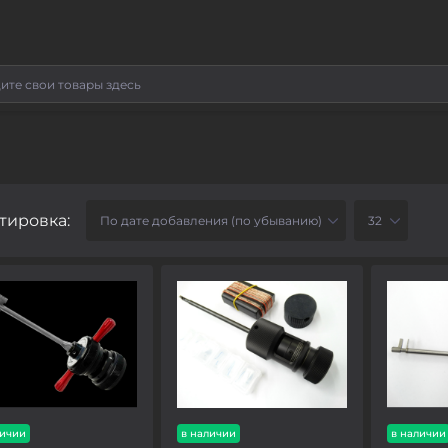
тировка:
личии
в наличии
в наличии