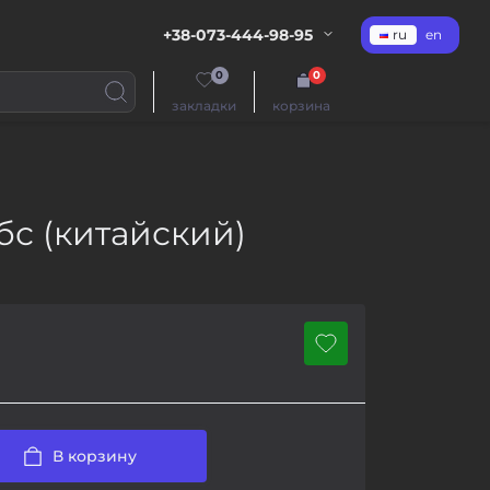
+38-073-444-98-95
ru
en
0
0
закладки
корзина
с (китайский)
В корзину