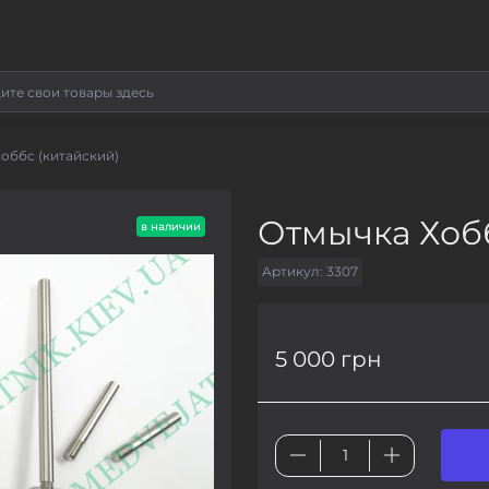
оббс (китайский)
Отмычка Хобб
в наличии
Артикул:
3307
5 000 грн