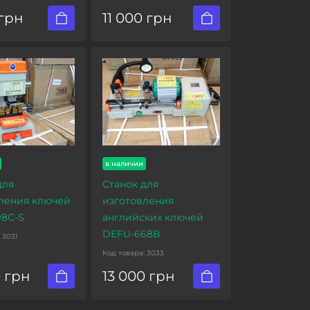
 грн
11 000 грн
в наличии
для
Станок для
ления ключей
изготовления
8C-S
английских ключей
DEFU-668B
:
3031
Код товара:
3033
0 грн
13 000 грн