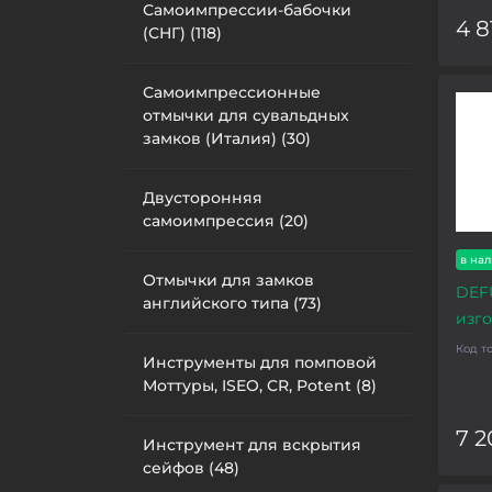
Самоимпрессии-бабочки
4 8
(СНГ) (118)
Самоимпрессионные
отмычки для сувальдных
замков (Италия) (30)
Двусторонняя
самоимпрессия (20)
в на
Отмычки для замков
DEFU
английского типа (73)
изг
Код т
Инструменты для помповой
Моттуры, ISEO, CR, Potent (8)
7 2
Инструмент для вскрытия
сейфов (48)