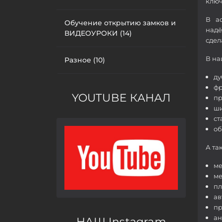
ключ
В а
Обучение открытию замков и
надё
ВИДЕОУРОКИ (14)
сдел
В на
Разное (10)
ду
фр
YOUTUBE КАНАЛ
пр
ши
ст
об
А та
ме
ме
пл
ав
пр
ан
НАШ Instagram