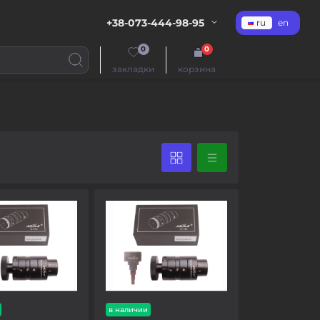
+38-073-444-98-95
ru
en
0
0
закладки
корзина
в наличии