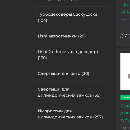
Про
5S 
Турбодекодеры LuckyLocks
Код т
(104)
37 
Lishi автоотмычки (20)
Lishi 2 в 1(отмычка-декодер)
(170)
Свёртыши для авто (30)
Свёртыши для
цилиндрических замков (35)
в на
Руч
Импрессии для
для
цилиндрических замков (257)
тубу
Код т