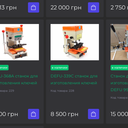
13 грн
22 000 грн
2 750
личии
в наличии
в наличии
-368A станок для
DEFU-339C станок для
Станок 
отовления ключей
изготовления ключей
изготов
DEFU 99
овара:
229
Код товара:
228
Код товара
00 грн
8 500 грн
15 00