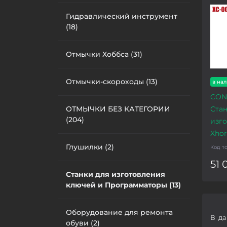
Гидравлический инструмент
(18)
Отмычки Хоббса (31)
Отмычки-скороходы (13)
в на
CON
ОТМЫЧКИ БЕЗ КАТЕГОРИИ
Стан
(204)
изг
Xho
Глушилки (2)
Код т
51 
Станки для изготовления
ключей и Программаторы (13)
Оборудование для ремонта
В да
обуви (2)