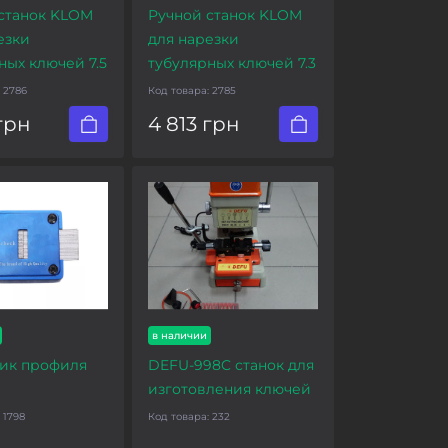
станок KLOM
Ручной станок KLOM
езки
для нарезки
ных ключей 7.5
тубулярных ключей 7.3
:
2786
Код товара:
2785
грн
4 813 грн
в наличии
ик профиля
DEFU-998C станок для
изготовления ключей
:
1798
Код товара:
232