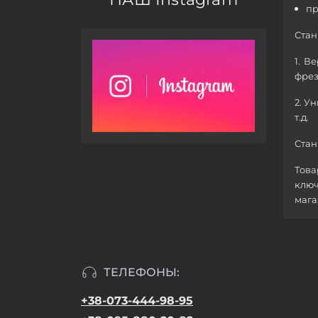
пр
Стан
1. В
фрез
2. У
т.д.
Стан
Това
ключ
мага
ТЕЛЕФОНЫ:
+38-073-444-98-95