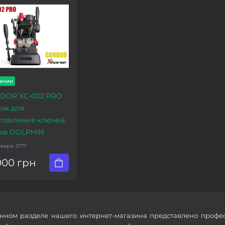
личии
DOR XC-002 PRO
ок для
отовления ключей
rse DOLPHIN
овара:
3177
000 грн
нном разделе нашего интернет-магазина представлено профе