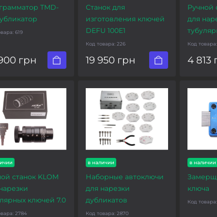
грамматор TMD-
Станок для
Ручной 
Дубликатор
изготовления ключей
для нар
DEFU 100E1
тубуляр
овара:
619
Код товара:
226
Код товара
900 грн
19 950 грн
4 813 
личии
в наличии
в наличии
ной станок KLOM
Наборные автоключи
Замерщ
 нарезки
для нарезки
ключа
лярных ключей 7.0
дубликатов
Код товара
овара:
2784
Код товара:
2870