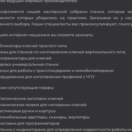
ей ведущих мировых производителей.
ссортименте нашей мастерской собраны станки, которые м
жности которых убедились на практике. Заказывая их у на
анного выбора. Наши специалисты вас проконсультируют, помогу
шем интернет-машазине вы сможете заказать:
бликаторы ключей простого типа
езы для станков по изготовлению ключей вертикального типа
ограмматоры для ключей
роко-универсальные станки
анки для работы с транспондерами и иммобилайзерами
орудование для изготовления профилей с ЧПУ
кже сопутствующие товары:
таллические заготовки ключей
ханические лезвия для чипованых ключей
астиковые ручки и корпусы
томобильные адаптеры, сканеры, эмуляторы
иставки для программаторов
тенны с индикаторами для определения корректности работы 