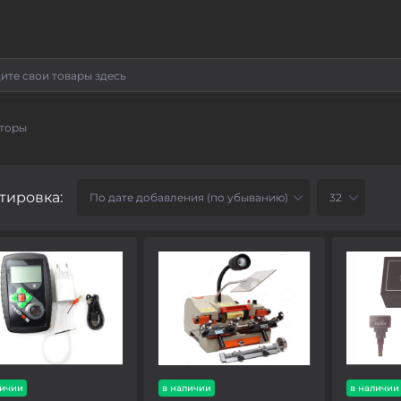
аторы
тировка:
личии
в наличии
в наличии