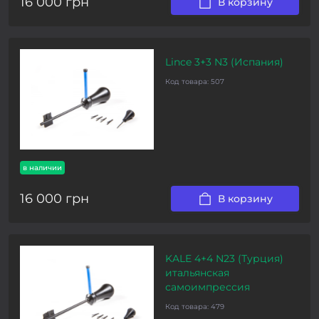
16 000 грн
В корзину
Lince 3+3 N3 (Испания)
Код товара:
507
в наличии
16 000 грн
В корзину
KALE 4+4 N23 (Турция)
итальянская
самоимпрессия
Код товара:
479