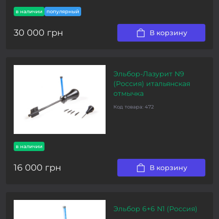
в наличии
популярный
30 000 грн
В корзину
Эльбор-Лазурит N9
(Россия) итальянская
отмычка
Код товара:
472
в наличии
16 000 грн
В корзину
Эльбор 6+6 N1 (Россия)