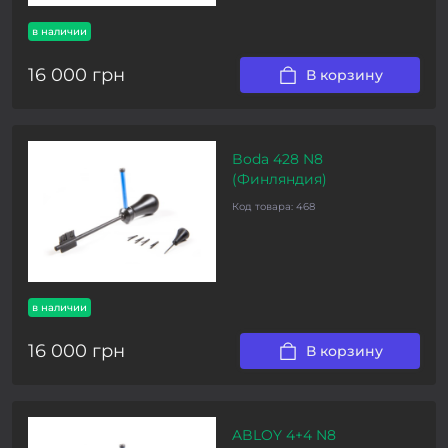
в наличии
16 000 грн
В корзину
Boda 428 N8
(Финляндия)
Код товара:
468
в наличии
16 000 грн
В корзину
ABLOY 4+4 N8