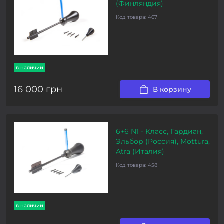
(Финляндия)
Код товара:
467
в наличии
16 000 грн
В корзину
6+6 N1 - Класс, Гардиан,
Эльбор (Россия), Mottura,
Atra (Италия)
Код товара:
458
в наличии