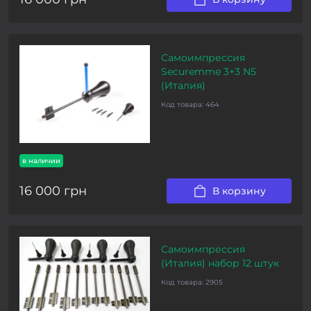
Самоимпрессия
Securemme 3+3 N5
(Италия)
Код товара:
464
в наличии
16 000 грн
В корзину
Самоимпрессия
(Италия) набор 12 штук
Код товара:
2905