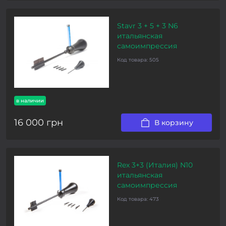
Stavr 3 + 5 + 3 N6
итальянская
самоимпрессия
Код товара:
505
в наличии
16 000 грн
В корзину
Rex 3+3 (Италия) N10
итальянская
самоимпрессия
Код товара:
473