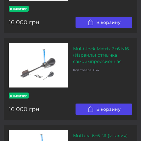
в наличии
16 000 грн
В корзину
Mul-t-lock Matrix 6+6 N16
(Израиль) отмычка
самоимпрессионная
Код товара:
634
в наличии
16 000 грн
В корзину
Mottura 6+6 N1 (Италия)