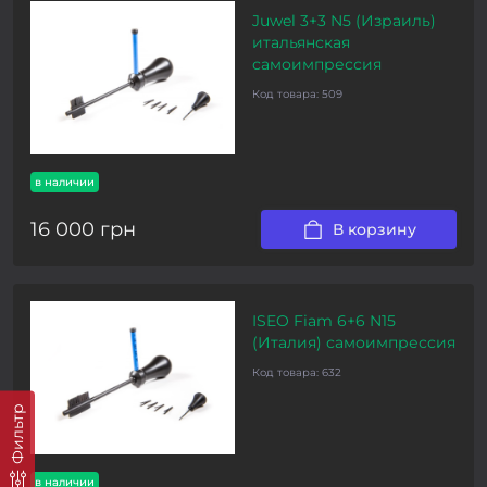
Juwel 3+3 N5 (Израиль)
итальянская
самоимпрессия
Код товара:
509
в наличии
16 000 грн
В корзину
ISEO Fiam 6+6 N15
(Италия) самоимпрессия
Код товара:
632
Фильтр
в наличии