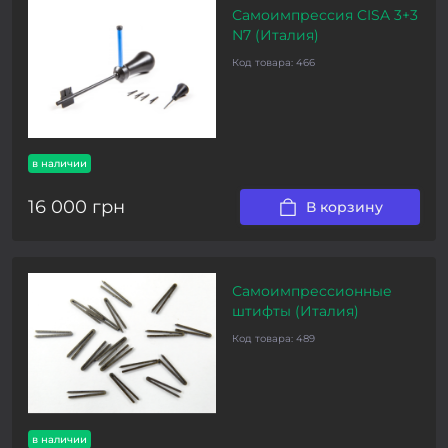
Самоимпрессия CISA 3+3
N7 (Италия)
Код товара:
466
в наличии
16 000 грн
В корзину
Самоимпрессионные
штифты (Италия)
Код товара:
489
в наличии