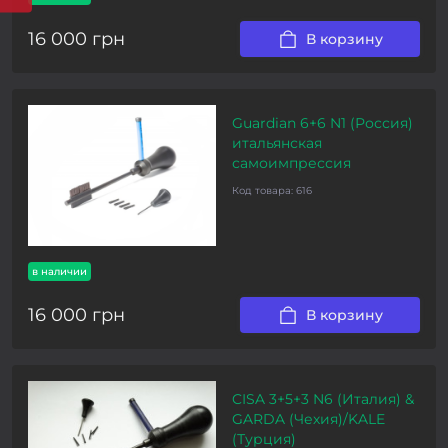
16 000 грн
В корзину
Guardian 6+6 N1 (Россия)
итальянская
самоимпрессия
Код товара:
616
в наличии
16 000 грн
В корзину
CISA 3+5+3 N6 (Италия) &
GARDA (Чехия)/KALE
(Турция)