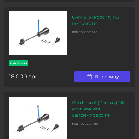
CAM 3+3 (Россия) N5
импрессия
Код товара:
463
в наличии
16 000 грн
В корзину
Border 4+4 (Россия) N8
итальянская
самоимпрессия
Код товара:
469