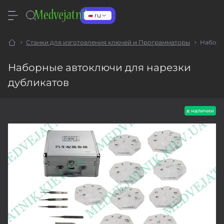
ru
Станки для изготовления ключей и Программаторы
Наборн
Наборные автоключи для нарезки
дубликатов
в наличии