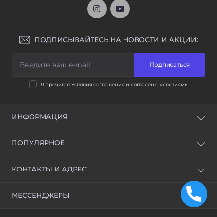
ПОДПИСЫВАЙТЕСЬ НА НОВОСТИ И АКЦИИ:
Подписаться
Я прочитал
Условия соглашения
и согласен с условиями
ИНФОРМАЦИЯ
Доставка и оплата
ПОПУЛЯРНОЕ
Условия соглашения
ВСЕ ОТМЫЧКИ
КОНТАКТЫ И АДРЕС
Станки для изготовления ключей и Программаторы
Обучение открытию замков и ВИДЕОУРОКИ
Украина, г. Киев
МЕССЕНДЖЕРЫ
info@medvejatnik.kiev.ua
Telegram