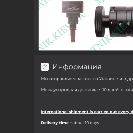
Информация
Мы отправляем заказы по Украине и в д
Международная доставка ~ 10 дней, в за
-----------------------------------------------------------
International shipment is carried out every 
Delivery time
~ about 10 days