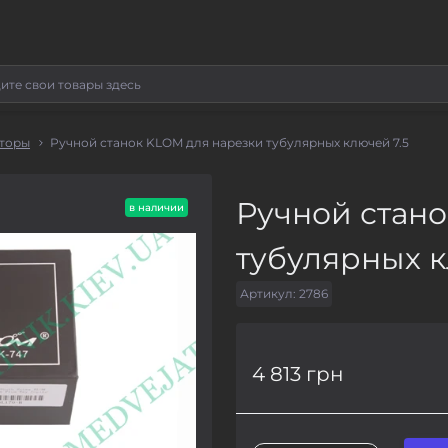
аторы
Ручной станок KLOM для нарезки тубулярных ключей 7.5
Ручной стан
в наличии
тубулярных к
Артикул:
2786
4 813 грн