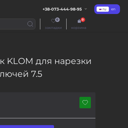
+38-073-444-98-95
ru
en
0
0
закладки
корзина
ок KLOM для нарезки
лючей 7.5