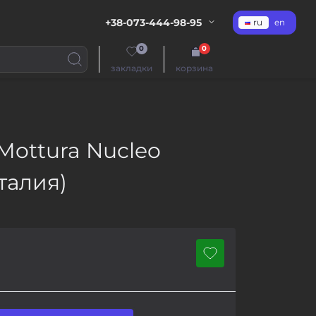
+38-073-444-98-95
ru
en
0
0
закладки
корзина
Mottura Nucleo
талия)