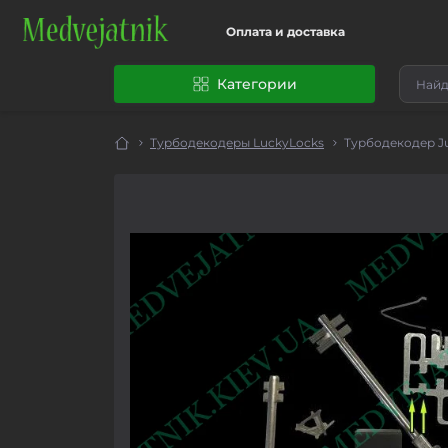
Оплата и доставка
Категории
Турбодекодеры LuckyLocks
Турбодекодер Ju