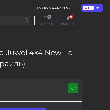
+38-073-444-98-95
ru
en
0
0
закладки
корзина
 Juwel 4x4 New - с
зраиль)