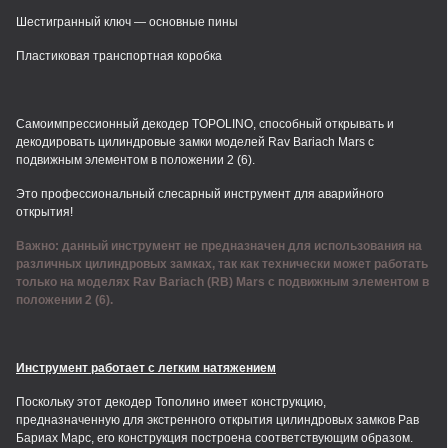
Шестигранный ключ — основные пины
Пластиковая транспортная коробка
Самоимпрессионный декодер TOPOLINO, способный открывать и
декодировать цилиндровые замки моделей Rav Bariach Mars с
подвижным элементом в положении 2 (6).
Это профессиональный слесарный инструмент для аварийного
открытия!
Важно: данный инструмент не предназначен для использования на
различных цилиндровых замках, так как технически может работать
только на моделях Rav Bariach (RB) Mars с подвижным элементом в
положении 2 (6).
Инструмент работает с легким натяжением
Поскольку этот декодер Тополино имеет конструкцию,
предназначенную для экстренного открытия цилиндровых замков Рав
Бариах Марс, его конструкция построена соответствующим образом.