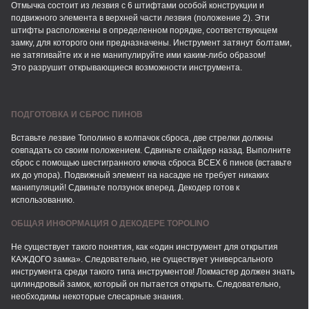
Отмычка состоит из лезвия с 6 штифтами особой конструкции и
подвижного элемента в верхней части лезвия (положение 2). Эти
штифты расположены в определенном порядке, соответствующем
замку, для которого они предназначены. Инструмент затянут болтами,
не затягивайте их и не манипулируйте ими каким-либо образом!
Это разрушит открывающиеся возможности инструмента.
ПОДГОТОВКА И СБРОС ПИНОВ
Вставьте лезвие Тополино в колпачок сброса, две стрелки должны
совпадать со своим положением. Сдвиньте слайдер назад. Выполните
сброс с помощью шестигранного ключа сброса ВСЕХ 6 пинов (вставьте
их до упора). Подвижный элемент на насадке не требует никаких
манипуляций! Сдвиньте ползунок вперед. Декодер готов к
использованию.
ОБЩАЯ ИНФОРМАЦИЯ О ДЕКОДЕРЕ TOPOLINO
Не существует такого понятия, как «один инструмент для открытия
КАЖДОГО замка». Следовательно, не существует универсального
инструмента среди такого типа инструментов! Локмастер должен знать
цилиндровый замок, который он пытается открыть. Следовательно,
необходимы некоторые слесарные знания.