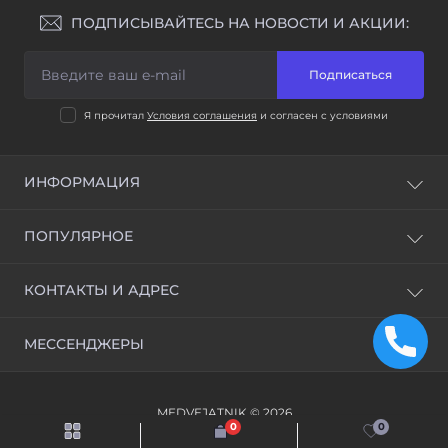
ПОДПИСЫВАЙТЕСЬ НА НОВОСТИ И АКЦИИ:
Подписаться
Я прочитал
Условия соглашения
и согласен с условиями
ИНФОРМАЦИЯ
Доставка и оплата
ПОПУЛЯРНОЕ
Условия соглашения
ВСЕ ОТМЫЧКИ
КОНТАКТЫ И АДРЕС
Станки для изготовления ключей и Программаторы
Обучение открытию замков и ВИДЕОУРОКИ
Украина, г. Киев
МЕССЕНДЖЕРЫ
info@medvejatnik.kiev.ua
Telegram
MEDVEJATNIK © 2026
Viber
0
0