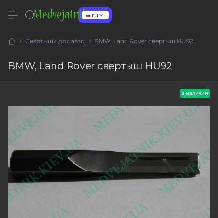
ru
Свёртыши для авто
BMW, Land Rover свертыш HU92
BMW, Land Rover свертыш HU92
в наличии