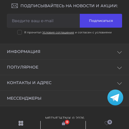
ПОДПИСЫВАЙТЕСЬ НА НОВОСТИ И АКЦИИ:
Подписаться
Я прочитал
Условия соглашения
и согласен с условиями
ИНФОРМАЦИЯ
Доставка и оплата
ПОПУЛЯРНОЕ
Условия соглашения
ВСЕ ОТМЫЧКИ
КОНТАКТЫ И АДРЕС
Станки для изготовления ключей и Программаторы
Обучение открытию замков и ВИДЕОУРОКИ
Украина, г. Киев
МЕССЕНДЖЕРЫ
info@medvejatnik.kiev.ua
Telegram
MEDVEJATNIK © 2026
Viber
0
0
WhatsApp