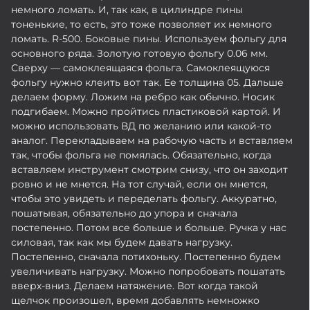
немного ломать. И, так как, в цилиндре пины
тоненькие, то есть, это тоже позволяет их немного
ломать. R-500. Боковые пины. Используем фольгу для
основного ряда. Золотую готовую фольгу 0.06 мм.
Сверху — самоклеящаяся фольга. Самоклеящуюся
фольгу нужно клеить вот так. Ее толщина 05. Дальше
делаем форму. Ложим на ребро как обычно. Носик
подгибаем. Можно пройтись пластиковой картой. И
можно использовать ВД по желанию или какой-то
аналог. Перекладываем на рабочую часть и вставляем
так, чтобы фольга не помялась. Обязательно, когда
вставляем инструмент смотрим снизу, что он заходит
ровно и не мнется. На тот случай, если он мнется,
чтобы это увидеть и переделать фольгу. Аккуратно,
пошатывая, обязательно до упора и сначала
постепенно. Потом все больше и больше. Ручка у нас
силовая, так как мы будем давать нагрузку.
Постепенно, сначала потихоньку. Постепенно будем
увеличивать нагрузку. Можно попробовать пошатать
вверх-вниз. Делаем натяжение. Вот когда такой
щелчок произошел, время добавлять немножко