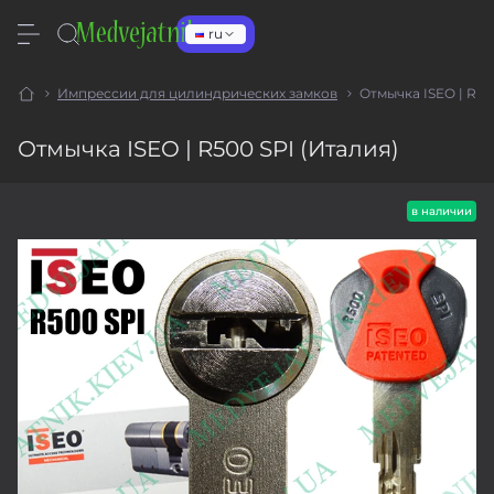
ru
Импрессии для цилиндрических замков
Отмычка ISEO | R50
Отмычка ISEO | R500 SPI (Италия)
в наличии