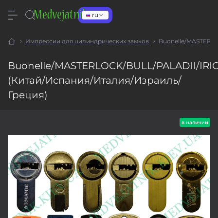
ru
Импрессии для цилиндрических замков
Buonelle/MASTERLO
Buonelle/MASTERLOCK/BULL/PALADII/IRI
(Китай/Испания/Италия/Израиль/
Греция)
в наличии