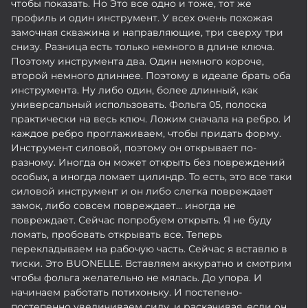
чтобы показать. Но Это все одно и тоже, тот же
профиль и один инструмент. У всех очень похожая
замочная скважина и направляющие, три сверху три
снизу. Разница есть только немного в длине ключа.
Поэтому инструмента два. Один немного короче,
второй немного длиннее. Поэтому в идеале брать оба
инструмента. Ну либо один, более длинный, как
универсальный использовать. Фольга 05, полоска
практически на весь ключ. Ложим сначала на ребро. И
каждое ребро проглаживаем, чтобы придать форму.
Инструмент силовой, поэтому он открывает по-
разному. Иногда он может открыть без повреждений
особых, а иногда ломает цилиндр. То есть, это все таки
силовой инструмент и он либо слегка повреждает
замок, либо совсем повреждает... иногда не
повреждает. Сейчас попробуем открыть. Я не буду
ломать, пробовать открывать все. Теперь
перекладываем на рабочую часть. Сейчас я вставлю в
тиски. Это BUONELLE. Вставляем аккуратно и смотрим
чтобы фольга желательно не мялась. До упора. И
начинаем работать потихоньку. И постепено-
постепенно увеличиваем силу, и раскачивая, если он