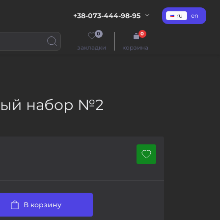
+38-073-444-98-95
ru
en
0
0
закладки
корзина
ый набор №2
В корзину