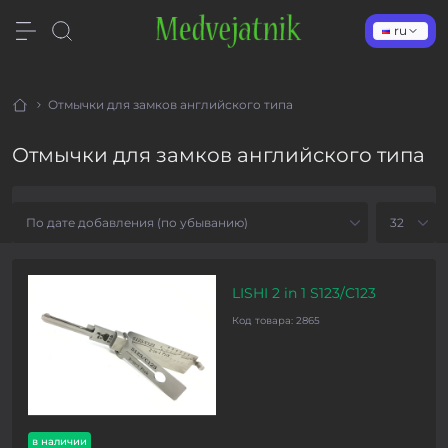
ru
Отмычки для замков английского типа
Отмычки для замков английского типа
LISHI 2 in 1 S123/C123
Код товара:
2865
в наличии