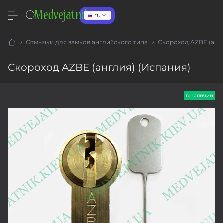
ru
Отмычки для замков английского типа
Скороход AZBE (англ
Скороход AZBE (англия) (Испания)
в наличии