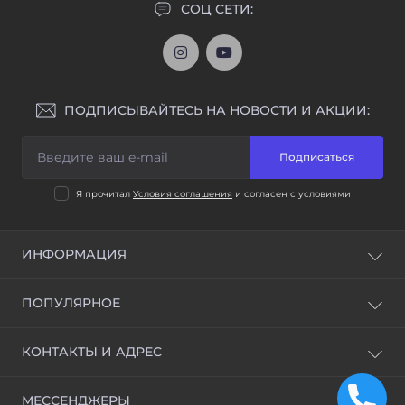
СОЦ СЕТИ:
ПОДПИСЫВАЙТЕСЬ НА НОВОСТИ И АКЦИИ:
Подписаться
Я прочитал
Условия соглашения
и согласен с условиями
ИНФОРМАЦИЯ
Доставка и оплата
ПОПУЛЯРНОЕ
Условия соглашения
ВСЕ ОТМЫЧКИ
КОНТАКТЫ И АДРЕС
Станки для изготовления ключей и Программаторы
Обучение открытию замков и ВИДЕОУРОКИ
Украина, г. Киев
МЕССЕНДЖЕРЫ