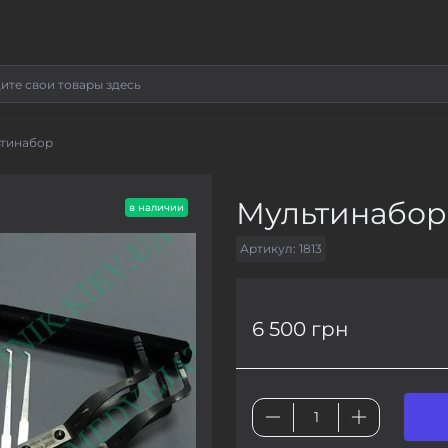
тинабор
Мультинабор
в наличии
Артикул:
1813
6 500 грн