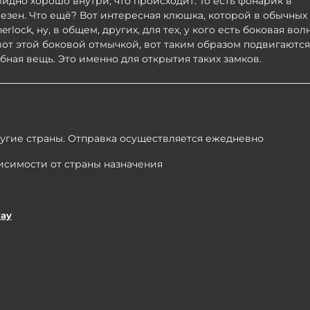
идно хорошо внутри, что происходит. То есть фонарик в
езен. Что ещё? Вот интересная клюшка, которой в обычных
rlock, ну, в общем, других, для тех, у кого есть боковая волн
 вот этой боковой отмычкой, вот таким образом подвигаются
ная вещь. Это именно для открытия таких замков.
ругие страны. Отправка осуществляется ежедневно
висимости от страны назначения
day