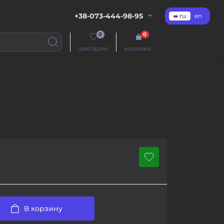
+38-073-444-98-95
ru
en
0
0
закладки
корзина
В корзину