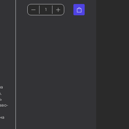
на
,
ь
аво-
на