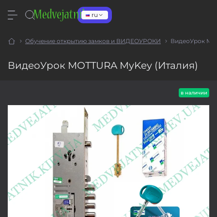
ru
Обучение открытию замков и ВИДЕОУРОКИ
ВидеоУрок МO
ВидеоУрок МOTTURA MyKey (Италия)
в наличии