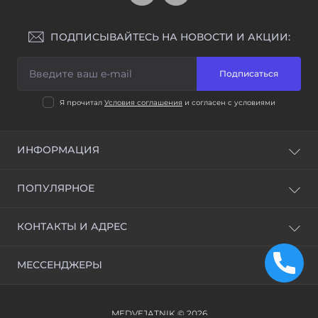
ПОДПИСЫВАЙТЕСЬ НА НОВОСТИ И АКЦИИ:
Подписаться
Я прочитал
Условия соглашения
и согласен с условиями
ИНФОРМАЦИЯ
Доставка и оплата
ПОПУЛЯРНОЕ
Условия соглашения
ВСЕ ОТМЫЧКИ
КОНТАКТЫ И АДРЕС
Станки для изготовления ключей и Программаторы
Обучение открытию замков и ВИДЕОУРОКИ
Украина, г. Киев
МЕССЕНДЖЕРЫ
info@medvejatnik.kiev.ua
Telegram
MEDVEJATNIK © 2026
Viber