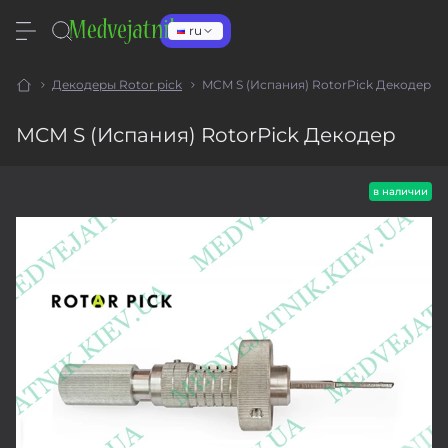
ru
Декодеры Rotor pick
MCM S (Испания) RotorPick Декодер
MCM S (Испания) RotorPick Декодер
в наличии