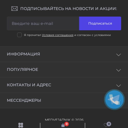
ПОДПИСЫВАЙТЕСЬ НА НОВОСТИ И АКЦИИ:
Подписаться
Я прочитал
Условия соглашения
и согласен с условиями
ИНФОРМАЦИЯ
Доставка и оплата
ПОПУЛЯРНОЕ
Условия соглашения
ВСЕ ОТМЫЧКИ
КОНТАКТЫ И АДРЕС
Станки для изготовления ключей и Программаторы
Обучение открытию замков и ВИДЕОУРОКИ
Украина, г. Киев
МЕССЕНДЖЕРЫ
info@medvejatnik.kiev.ua
Telegram
MEDVEJATNIK © 2026
Viber
0
0